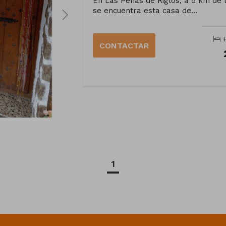
En Las Peñas de Riglos, a 5 km de 
se encuentra esta casa de...
H
CONTACTAR
1