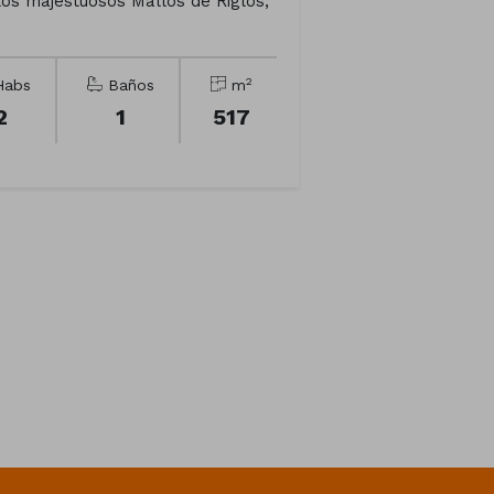
los majestuosos Mallos de Riglos,
2
abs
Baños
m
2
1
517