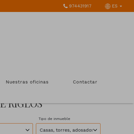
974431917
ES
Nuestras oficinas
Contactar
E RIGLOS
Tipo de inmueble
Casas, torres, adosados, chalets