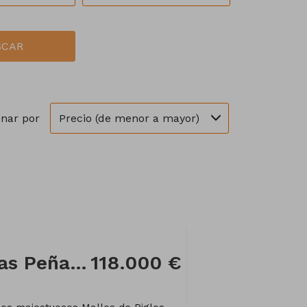
SCAR
Precio (de menor a mayor)
nar por
Chalet rústico en Las Peñas de Riglos
118.000 €