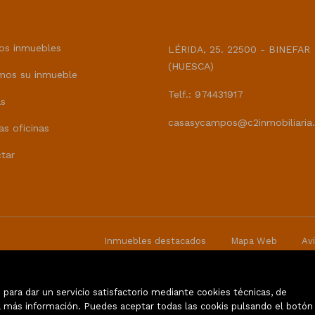
CASAS Y CAMPOS
os inmuebles
LÉRIDA, 25. 22500 - BINEFAR
(HUESCA)
mos su inmueble
Telf.: 974431917
as
casasycampos@c2inmobiliaria
as oficinas
tar
Inmuebles destacados
Mapa Web
Avi
para dar un servicio satisfactorio mediante cookies técnicas, de
 más información. Puedes aceptar todas las cookis pulsando el botón