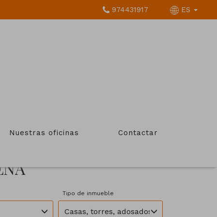
974431917
ES
Nuestras oficinas
Contactar
ENA
Tipo de inmueble
Casas, torres, adosados, chalets