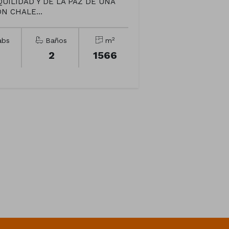
UILIDAD Y DE LA PAZ DE UNA
N CHALE...
2
bs
Baños
m
2
1566