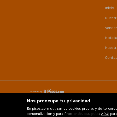
Inicio
Nuestr
Vende
Notici
Nuestr
Contac
Nos preocupa tu privacidad
En pisos.com utilizamos cookies propias y de terceros 
personalización y para fines analíticos. pulsa
AQUÍ
para