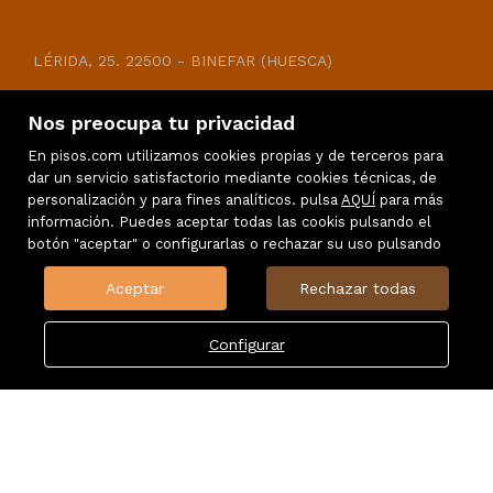
CASAS Y CAMPOS
LÉRIDA, 25. 22500 - BINEFAR (HUESCA)
Telf.: 974431917
Nos preocupa tu privacidad
casasycampos@c2inmobiliaria.com
En pisos.com utilizamos cookies propias y de terceros para
dar un servicio satisfactorio mediante cookies técnicas, de
personalización y para fines analíticos. pulsa
AQUÍ
para más
información. Puedes aceptar todas las cookis pulsando el
botón "aceptar" o configurarlas o rechazar su uso pulsando
Aceptar
Rechazar todas
Configurar
Inmuebles destacados
Mapa Web