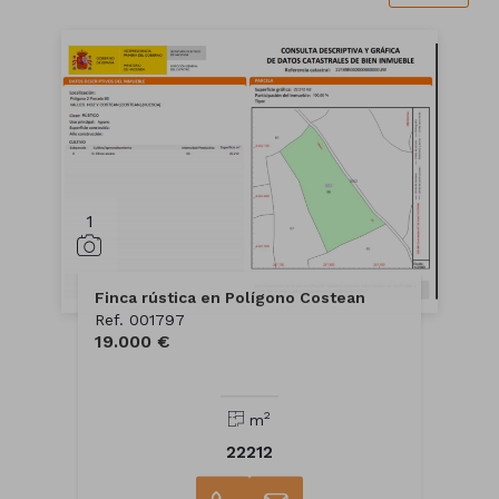
1
Finca rústica en Polígono Costean
Ref. 001797
19.000 €
2
m
22212