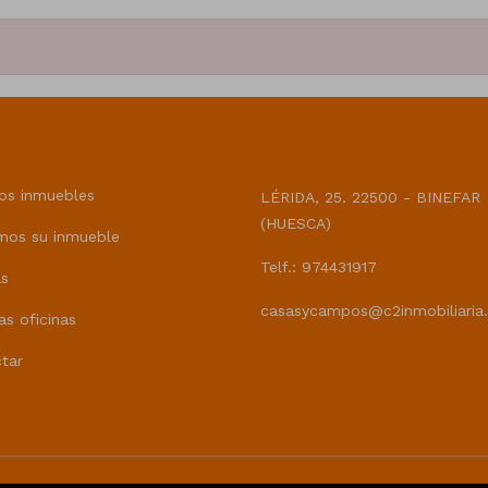
CASAS Y CAMPOS
os inmuebles
LÉRIDA, 25. 22500 - BINEFAR
(HUESCA)
mos su inmueble
Telf.: 974431917
as
casasycampos@c2inmobiliaria
as oficinas
tar