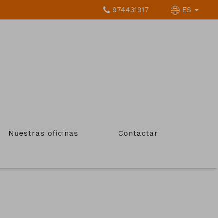
974431917
ES
Nuestras oficinas
Contactar