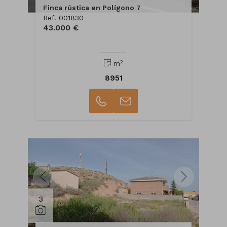
Finca rústica en Polígono 7
Ref. 001830
43.000 €
2
m
8951
3