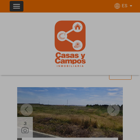
ES
INMUEBLES EN VENTA EN ALTORRICÓN
Ordenar
Filtrar
2 inmuebles en total
12
Mostrar resultados
3